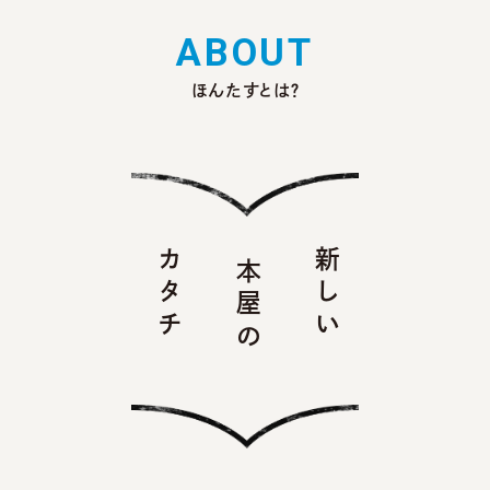
A
B
O
U
T
ほんたすとは？
カタチ
新しい
本屋の