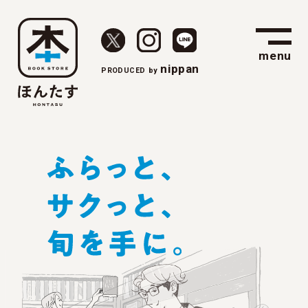
menu
nippan
PRODUCED
by